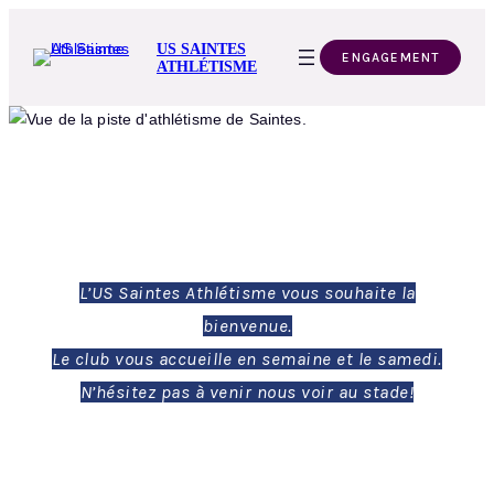
US SAINTES
ENGAGEMENT
ATHLÉTISME
L’US Saintes Athlétisme vous souhaite la
bienvenue.
Le club vous accueille en semaine et le samedi.
N’hésitez pas à venir nous voir au stade!