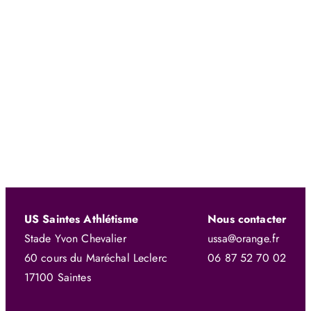
OHAYON Eli ∣
09/03/2013 ∣ Niort
Poids (3kg) : 10m26
PINSON Mathys ∣
15/03/2014 ∣ Niort
US Saintes Athlétisme
Nous contacter
Stade Yvon Chevalier
ussa@orange.fr
60 cours du Maréchal Leclerc
06 87 52 70 02
17100 Saintes