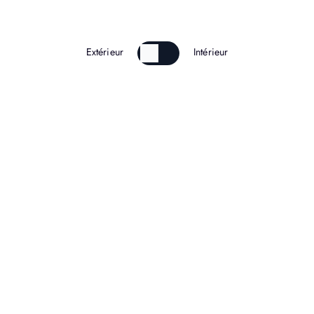
Extérieur
Intérieur
50 m : 7″12
BILLAT Orlane ∣ 08/07/2018 ∣
Cognac
100 m : 13″07 (+2,5)
LACHAUD Chloé
∣
24/06/2015
∣ Saintes
1000 m : 3’05″3